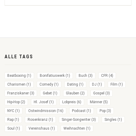
ALLE TAGS
Beatboxing
(1)
Bonifatiuswerk
(1)
Buch
(3)
CFR
(4)
Charismen
(1)
Comedy
(1)
Dating
(1)
DJ
(1)
Film
(1)
Franziskaner
(3)
Gebet
(1)
Glauben
(2)
Gospel
(3)
Hip-Hop
(2)
Hl. Josef
(1)
Lobpreis
(6)
Männer
(5)
NYC
(1)
Ostwindmission
(16)
Podcast
(1)
Pop
(3)
Rap
(1)
Rosenkranz
(1)
Singer-Songwriter
(3)
Singles
(1)
Soul
(1)
Vereinshaus
(1)
Weihnachten
(1)