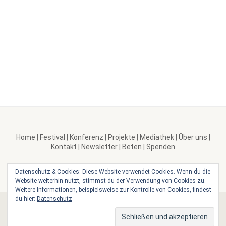
Home
|
Festival
|
Konferenz
|
Projekte
|
Mediathek
|
Über uns
|
Kontakt
|
Newsletter
|
Beten
|
Spenden
Datenschutz & Cookies: Diese Website verwendet Cookies. Wenn du die
Website weiterhin nutzt, stimmst du der Verwendung von Cookies zu.
Weitere Informationen, beispielsweise zur Kontrolle von Cookies, findest
du hier:
Datenschutz
© 2026 GIG – Gott ist gut. Initiative Ostwind 3000 e.V. |
Impressum
|
Datenschutz