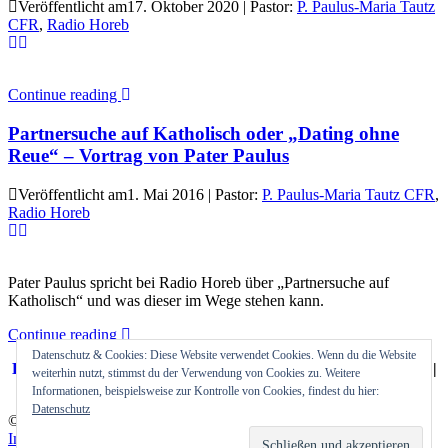
Veröffentlicht am17. Oktober 2020 | Pastor:
P. Paulus-Maria Tautz
CFR
,
Radio Horeb
Continue reading
Partnersuche auf Katholisch oder „Dating ohne
Reue“ – Vortrag von Pater Paulus
Veröffentlicht am1. Mai 2016 | Pastor:
P. Paulus-Maria Tautz CFR
,
Radio Horeb
Pater Paulus spricht bei Radio Horeb über „Partnersuche auf
Katholisch“ und was dieser im Wege stehen kann.
Continue reading
Datenschutz & Cookies: Diese Website verwendet Cookies. Wenn du die Website
Home
|
Festival
|
Konferenz
|
Projekte
|
Mediathek
|
Über uns
|
weiterhin nutzt, stimmst du der Verwendung von Cookies zu. Weitere
Kontakt
|
Newsletter
|
Beten
|
Spenden
Informationen, beispielsweise zur Kontrolle von Cookies, findest du hier:
Datenschutz
© 2026 GIG – Gott ist gut. Initiative Ostwind 3000 e.V. |
Impressum
|
Datenschutz