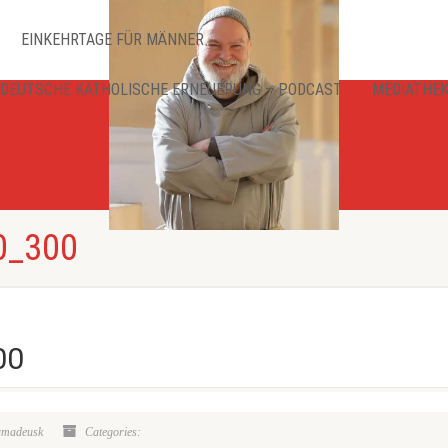
EINKEHRTAGE FÜR MÄNNER
DEUTSCHE KATHOLISCHE ERNEUERUNG – PODCAST
MEDIATHE
0_300
00
amadeusk
Categories: