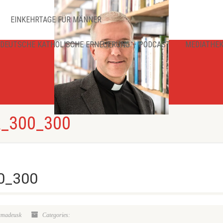
EINKEHRTAGE FÜR MÄNNER
DEUTSCHE KATHOLISCHE ERNEUERUNG – PODCAST
MEDIATHE
_300_300
0_300
amadeusk
Categories: