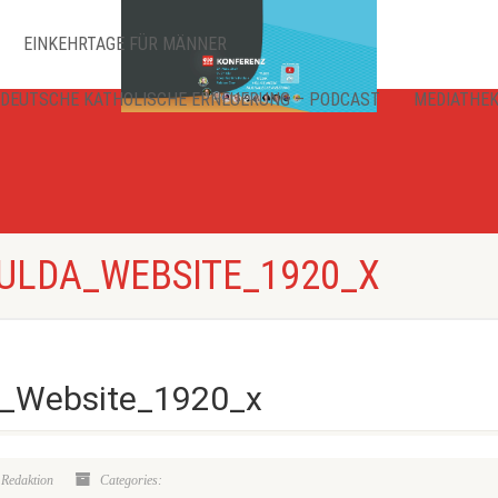
EINKEHRTAGE FÜR MÄNNER
DEUTSCHE KATHOLISCHE ERNEUERUNG – PODCAST
MEDIATHE
ULDA_WEBSITE_1920_X
a_Website_1920_x
 Redaktion
Categories: