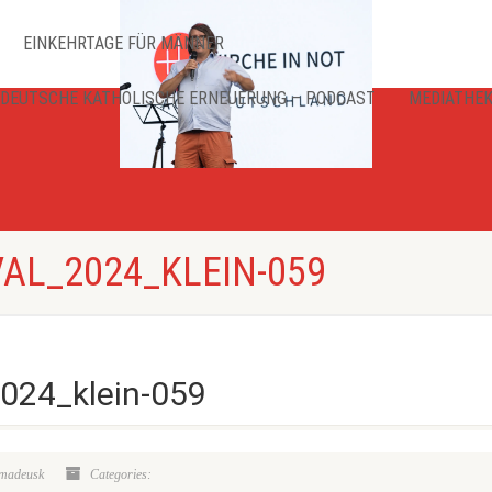
EINKEHRTAGE FÜR MÄNNER
DEUTSCHE KATHOLISCHE ERNEUERUNG – PODCAST
MEDIATHE
VAL_2024_KLEIN-059
2024_klein-059
amadeusk
Categories: