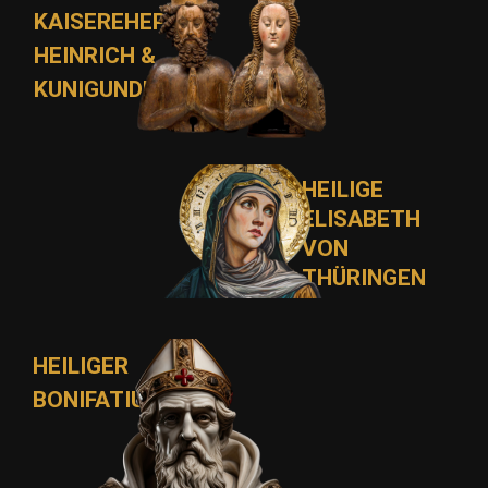
KAISEREHEPAAR
HEINRICH &
KUNIGUNDE
HEILIGE
ELISABETH
VON
THÜRINGEN
HEILIGER
BONIFATIUS